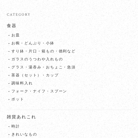
CATEGORY
食器
お皿
お椀・どんぶり・小鉢
すり鉢・片口・箱もの・徳利など
ガラスのうつわや入れもの
グラス・湯吞み・おちょこ・急須
茶器（セット）・カップ
調味料入れ
フォーク・ナイフ・スプーン
ポット
雑貨あれこれ
時計
きれいなもの