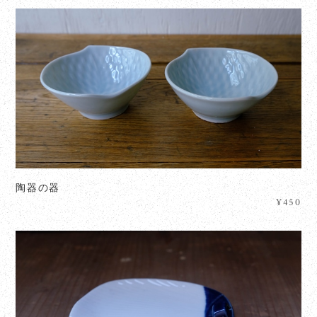
陶器の器
¥450